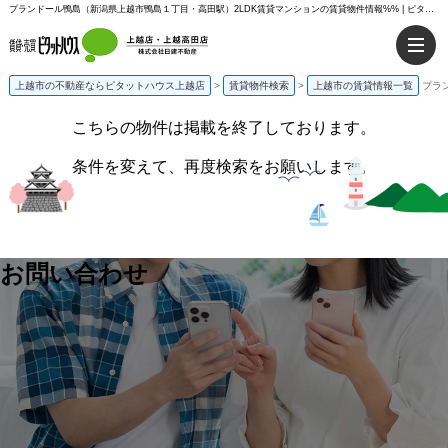
プランドール鴨島（新潟県上越市鴨島１丁目・高田駅）2LDK賃貸マンションの賃貸物件情報%% | ピタットハウス上越店
上越市の不動産ならピタットハウス上越店
>
賃貸物件検索
>
上越市の賃貸情報一覧
プラ
こちらの物件は掲載を終了しております。
条件を変えて、再度検索をお願いします。
お問い合わせ