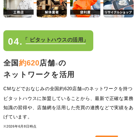
04.
「 ピタットハウスの活用」
全国
約620
店舗
の
※
ネットワークを活用
CMなどでおなじみの全国約620店舗
のネットワークを持つ
※
ピタットハウスに加盟していることから、最新で正確な業務
知識の習得や、店舗網を活用した売買の連携などで実績をあ
げています。
※2026年6月8日時点