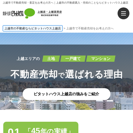
上越市で不動産売却・査定をお考えの方へ｜上越市の不動産購入・売却のことならピタットハウス上越店
上越市の不動産ならピタットハウス上越店
>
上越市で不動産売却をお考えの方へ
上越エリアの
土地
一戸建て
マンション
不動産売却
選ばれる理由
で
ピタットハウス上越店の強みをご紹介
01.
45
「
年の実績」