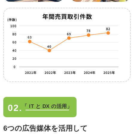
02.
「 IT と DX の活用」
6つの広告媒体を活用して