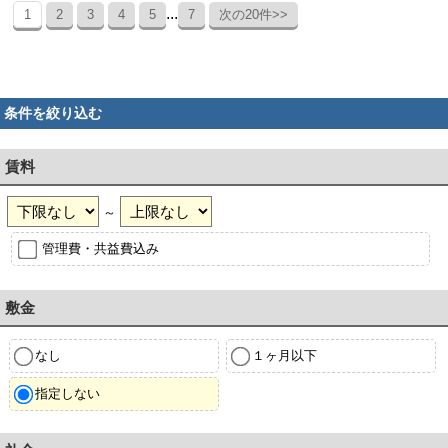
...
1
2
3
4
5
7
次の20件>>
条件を絞り込む
賃料
～
管理費・共益費込み
敷金
なし
１ヶ月以下
指定しない