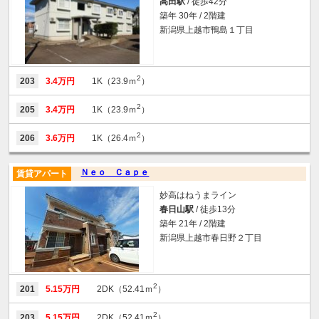
高田駅
/ 徒歩42分
築年 30年 / 2階建
新潟県上越市鴨島１丁目
2
203
3.4万円
1K（23.9ｍ
）
2
205
3.4万円
1K（23.9ｍ
）
2
206
3.6万円
1K（26.4ｍ
）
Ｎｅｏ Ｃａｐｅ
賃貸アパート
妙高はねうまライン
春日山駅
/ 徒歩13分
築年 21年 / 2階建
新潟県上越市春日野２丁目
2
201
5.15万円
2DK（52.41ｍ
）
2
203
5.15万円
2DK（52.41ｍ
）