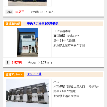
2
003
11万円
その他（81.61ｍ
）
中央２丁目保坂貸事務所
賃貸事務所
ＪＲ信越本線
直江津駅
/ 徒歩12分
築年 33年 / 2階建
新潟県上越市中央２丁目
2
1
3.5万円
その他（42.77ｍ
）
クリア上越
賃貸アパート
バス
バス停駅
/ 頸城 上島入口 停歩5分
築年 24年 / 2階建
新潟県上越市大字寺