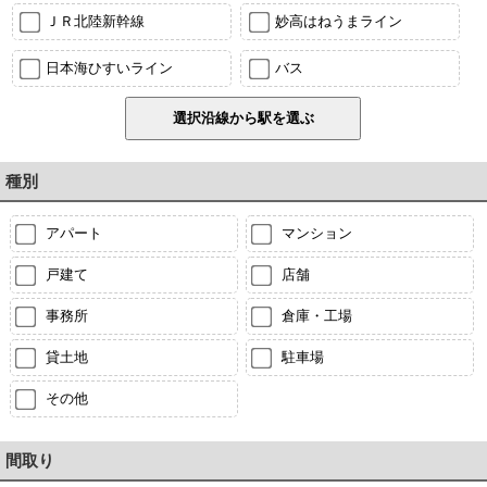
ＪＲ北陸新幹線
妙高はねうまライン
日本海ひすいライン
バス
種別
アパート
マンション
戸建て
店舗
事務所
倉庫・工場
貸土地
駐車場
その他
間取り