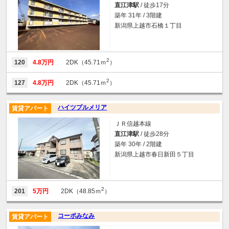
直江津駅
/ 徒歩17分
築年 31年 / 3階建
新潟県上越市石橋１丁目
2
120
4.8万円
2DK（45.71ｍ
）
2
127
4.8万円
2DK（45.71ｍ
）
ハイツプルメリア
賃貸アパート
ＪＲ信越本線
直江津駅
/ 徒歩28分
築年 30年 / 2階建
新潟県上越市春日新田５丁目
2
201
5万円
2DK（48.85ｍ
）
コーポみなみ
賃貸アパート