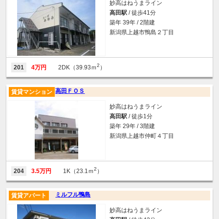
妙高はねうまライン
高田駅
/ 徒歩41分
築年 39年 / 2階建
新潟県上越市鴨島２丁目
2
201
4万円
2DK（39.93ｍ
）
高田ＦＯＳ
賃貸マンション
妙高はねうまライン
高田駅
/ 徒歩1分
築年 29年 / 3階建
新潟県上越市仲町４丁目
2
204
3.5万円
1K（23.1ｍ
）
ミルフル鴨島
賃貸アパート
妙高はねうまライン