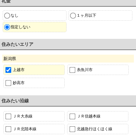
礼金
なし
１ヶ月以下
指定しない
住みたいエリア
新潟県
上越市
糸魚川市
妙高市
住みたい沿線
ＪＲ大糸線
ＪＲ信越本線
ＪＲ北陸本線
北越急行ほくほく線