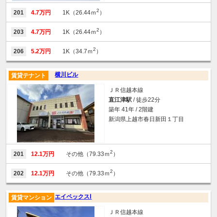
2
201
4.7万円
1K（26.44ｍ
）
2
203
4.7万円
1K（26.44ｍ
）
2
206
5.2万円
1K（34.7ｍ
）
横川ビル
賃貸テナント
ＪＲ信越本線
直江津駅
/ 徒歩22分
築年 41年 / 2階建
新潟県上越市春日新田１丁目
2
201
12.1万円
その他（79.33ｍ
）
2
202
12.1万円
その他（79.33ｍ
）
エイペックスⅠ
賃貸マンション
ＪＲ信越本線