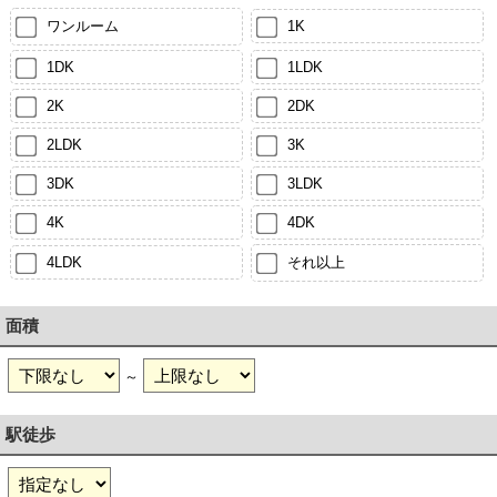
ワンルーム
1K
1DK
1LDK
2K
2DK
2LDK
3K
3DK
3LDK
4K
4DK
4LDK
それ以上
面積
～
駅徒歩