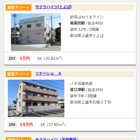
サクラハイツ(とよば)
賃貸アパート
妙高はねうまライン
南高田駅
/ 徒歩48分
築年 12年 / 2階建
新潟県上越市とよば
2
203
5万円
1K（31.62ｍ
）
リナーシェ Ａ
賃貸アパート
ＪＲ信越本線
直江津駅
/ 徒歩18分
築年 5年 / 3階建
新潟県上越市石橋２丁目
2
206
5.9万円
1K（27.85ｍ
）
サクラハイツ（子安新田）