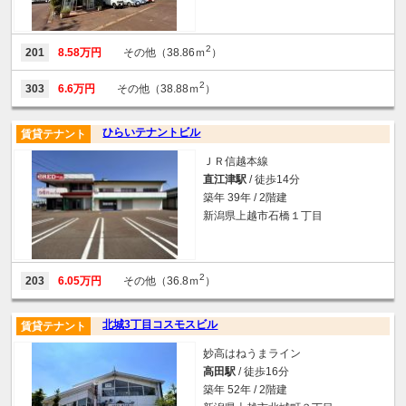
2
201
8.58万円
その他（38.86ｍ
）
2
303
6.6万円
その他（38.88ｍ
）
ひらいテナントビル
賃貸テナント
ＪＲ信越本線
直江津駅
/ 徒歩14分
築年 39年 / 2階建
新潟県上越市石橋１丁目
2
203
6.05万円
その他（36.8ｍ
）
北城3丁目コスモスビル
賃貸テナント
妙高はねうまライン
高田駅
/ 徒歩16分
築年 52年 / 2階建