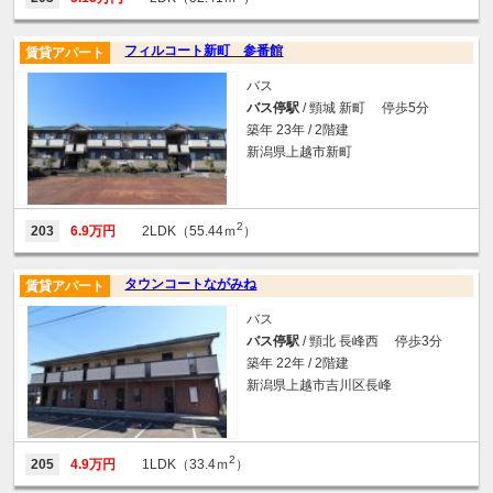
フィルコート新町 参番館
賃貸アパート
バス
バス停駅
/ 頸城 新町 停歩5分
築年 23年 / 2階建
新潟県上越市新町
2
203
6.9万円
2LDK（55.44ｍ
）
タウンコートながみね
賃貸アパート
バス
バス停駅
/ 頸北 長峰西 停歩3分
築年 22年 / 2階建
新潟県上越市吉川区長峰
2
205
4.9万円
1LDK（33.4ｍ
）