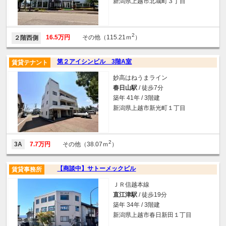
新潟県上越市北城町３丁目
2
16.5万円
その他（115.21ｍ
）
２階西側
第２アイシンビル 3階A室
賃貸テナント
妙高はねうまライン
春日山駅
/ 徒歩7分
築年 41年 / 3階建
新潟県上越市新光町１丁目
2
3A
7.7万円
その他（38.07ｍ
）
【商談中】サトーメックビル
賃貸事務所
ＪＲ信越本線
直江津駅
/ 徒歩19分
築年 34年 / 3階建
新潟県上越市春日新田１丁目