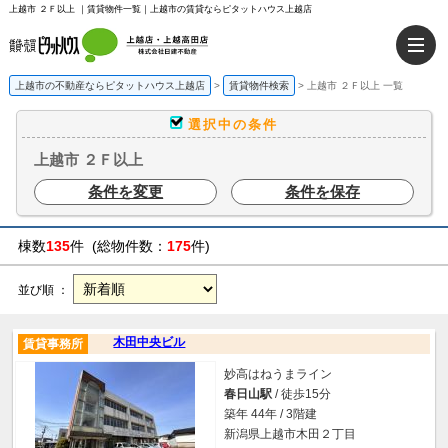
上越市 ２Ｆ以上 ｜賃貸物件一覧｜上越市の賃貸ならピタットハウス上越店
上越市の不動産ならピタットハウス上越店
>
賃貸物件検索
>
上越市 ２Ｆ以上 一覧
選択中の条件
上越市 ２Ｆ以上
条件を変更
条件を保存
棟数
135
件 (総物件数：
175
件)
並び順 ：
木田中央ビル
賃貸事務所
妙高はねうまライン
春日山駅
/ 徒歩15分
築年 44年 / 3階建
新潟県上越市木田２丁目