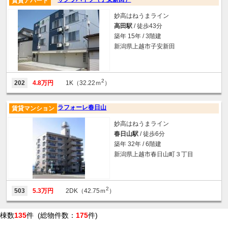
賃貸アパート
妙高はねうまライン
高田駅
/ 徒歩43分
築年 15年 / 3階建
新潟県上越市子安新田
2
202
4.8万円
1K（32.22ｍ
）
ラフォーレ春日山
賃貸マンション
妙高はねうまライン
春日山駅
/ 徒歩6分
築年 32年 / 6階建
新潟県上越市春日山町３丁目
2
503
5.3万円
2DK（42.75ｍ
）
棟数
135
件 (総物件数：
175
件)