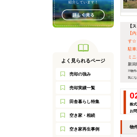
【ス
【内
す☆
駐車
ミニ
よく見られるページ
新潟
※物件
売却の強み
気にな
売却実績一覧
0
田舎暮らし特集
株式
お問
空き家・相続
物
空き家再生事例