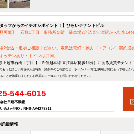
タッフからのイチオシポイント！】ひらいテナントビル
見可能】 石橋1丁目 事務所２階 駐車場2台込直江津駅から徒歩14
場2台込・追加ご相談ください。電気は電灯・動力（エアコン）契約必
キッチンあり・トイレは共同。
県上越市石橋１丁目【ＪＲ信越本線 直江津駅徒歩14分】にある賃貸テナント
のもっと詳しい内容や入居時期、諸条件のご相談など、ホームページには掲載が間に合わず載せき
ることが御座いましたらお気軽にメールにて
お問い合わせ
ください。
25-544-6015
会社日建不動産
い合わせNO：RHS-AV4278811
件詳細情報