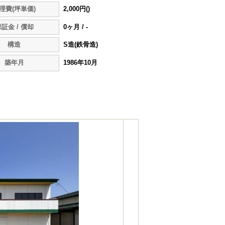
理費(坪単価)
2,000円()
証金 / 償却
0ヶ月 / -
構造
S造(鉄骨造)
築年月
1986年10月