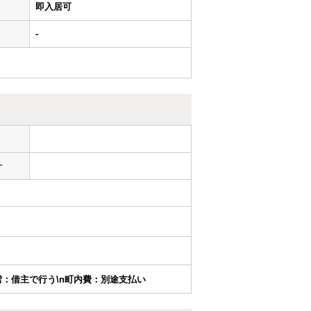
即入居可
-
ー
除雪：借主で行う\n町内費：別途支払い