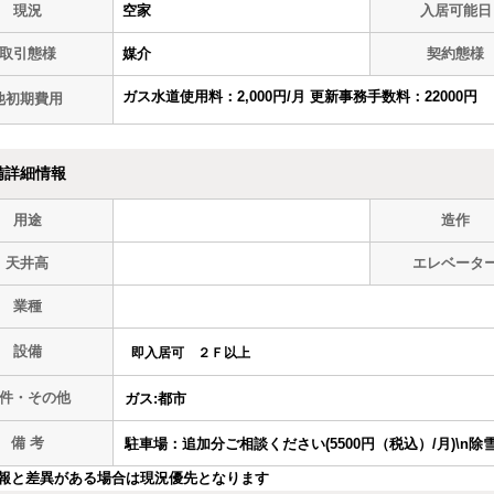
現況
空家
入居可能日
取引態様
媒介
契約態様
ガス水道使用料：2,000円/月 更新事務手数料：22000円
他初期費用
備詳細情報
用途
造作
天井高
エレベータ
業種
設備
即入居可
２Ｆ以上
件・その他
ガス:都市
備 考
駐車場：追加分ご相談ください(5500円（税込）/月)\n
報と差異がある場合は現況優先となります