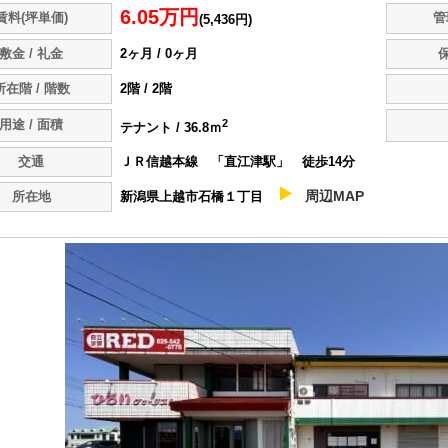
6.05万円
賃料(坪単価)
管
(5,436円)
敷金 / 礼金
2ヶ月 / 0ヶ月
保
所在階 / 階数
2階 / 2階
用途 / 面積
2
テナント / 36.8ｍ
交通
ＪＲ信越本線
「直江津駅」
徒歩14分
周辺MAP
所在地
新潟県上越市石橋１丁目