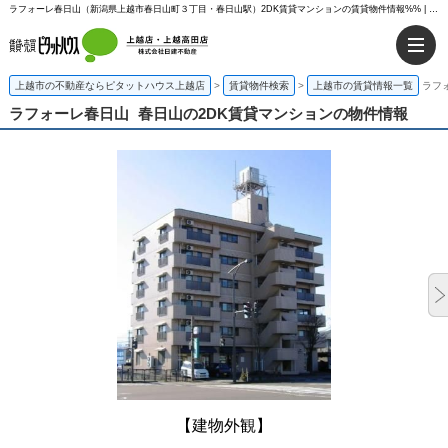
ラフォーレ春日山（新潟県上越市春日山町３丁目・春日山駅）2DK賃貸マンションの賃貸物件情報%% | ピタットハウス上越店
上越市の不動産ならピタットハウス上越店
>
賃貸物件検索
>
上越市の賃貸情報一覧
ラフ
ラフォーレ春日山
春日山の2DK賃貸マンションの物件情報
【建物外観】