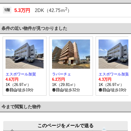
2
5階
5.3万円
2DK（42.75ｍ
）
条件の近い物件が見つかりました
エスポワール加賀
ラパーチェ
エスポワール加賀
4.6万円
6.2万円
4.3万円
1K（26.97㎡）
1K（29.81㎡）
1K（26.97㎡）
春日山
/徒歩19分
春日山
/徒歩32分
春日山
/徒歩19分
今まで閲覧した物件
このページをメールで送る