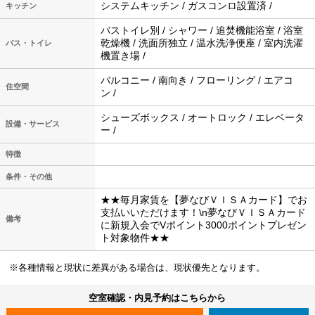
システムキッチン / ガスコンロ設置済 /
キッチン
バストイレ別 / シャワー / 追焚機能浴室 / 浴室
乾燥機 / 洗面所独立 / 温水洗浄便座 / 室内洗濯
バス・トイレ
機置き場 /
バルコニー / 南向き / フローリング / エアコ
住空間
ン /
シューズボックス / オートロック / エレベータ
設備・サービス
ー /
特徴
条件・その他
★★毎月家賃を【夢なびＶＩＳＡカード】でお
支払いいただけます！\n夢なびＶＩＳＡカード
備考
に新規入会でVポイント3000ポイントプレゼン
ト対象物件★★
※各種情報と現状に差異がある場合は、現状優先となります。
空室確認・内見予約はこちらから