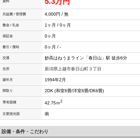
5.3万円
賃料
4,000円 / 無
共益費 / 管理費
1ヶ月 / 0ヶ月
敷金 / 礼金
0ヶ月
保証金
0ヶ月 / -
敷引 / 償却
妙高はねうまライン「春日山」駅 徒歩6分
交通
新潟県上越市春日山町３丁目
住所
1994年2月
築年月
2DK (和室6畳/洋室6畳/DK6畳)
間取り
2
42.75ｍ
専有面積
南
主要採光面
設備・条件・こだわり