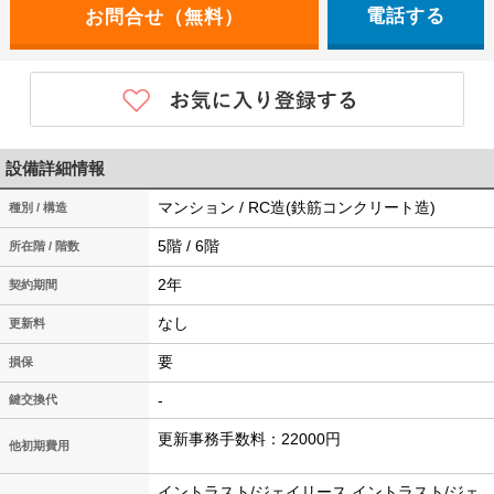
電話する
設備詳細情報
マンション / RC造(鉄筋コンクリート造)
種別 / 構造
5階 / 6階
所在階 / 階数
2年
契約期間
なし
更新料
要
損保
-
鍵交換代
更新事務手数料：22000円
他初期費用
イントラスト/ジェイリース イントラスト/ジェ