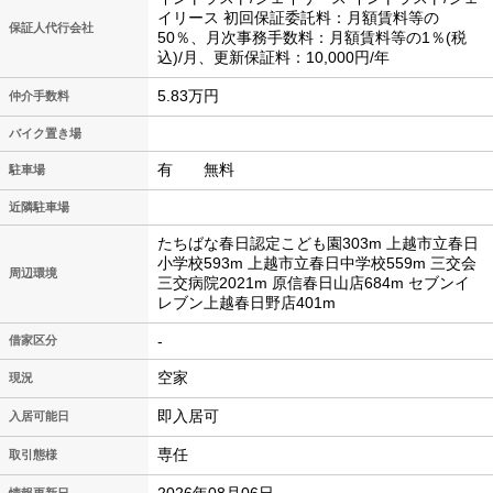
イリース 初回保証委託料：月額賃料等の
保証人代行会社
50％、月次事務手数料：月額賃料等の1％(税
込)/月、更新保証料：10,000円/年
5.83万円
仲介手数料
バイク置き場
有 無料
駐車場
近隣駐車場
たちばな春日認定こども園303m 上越市立春日
小学校593m 上越市立春日中学校559m 三交会
周辺環境
三交病院2021m 原信春日山店684m セブンイ
レブン上越春日野店401m
-
借家区分
空家
現況
即入居可
入居可能日
専任
取引態様