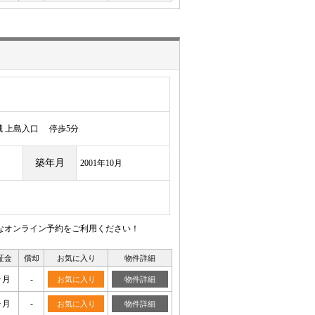
 上島入口 停歩5分
築年月
2001年10月
利なオンライン予約をご利用ください！
証金
償却
お気に入り
物件詳細
ヶ月
-
お気に入り
物件詳細
ヶ月
-
お気に入り
物件詳細