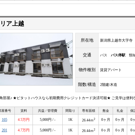
リア上越
所在地
新潟県上越市大字寺
交通
バス
バス停駅
頸城
物件種別
賃貸アパート
階数/構造
2階建/木造
階角部屋♪ ★ピタットハウスなら初期費用クレジットカード決済可能★ ご見学は便
部屋番号
賃料
共益 / 管理費
間取り
専有面積
敷金
礼金
保
2
105
4.5万円
5,000円 / -
1K
0ヶ月
0ヶ月
0
26.44ｍ
2
201
4.7万円
5,000円 / -
1K
0ヶ月
0ヶ月
0
26.44ｍ