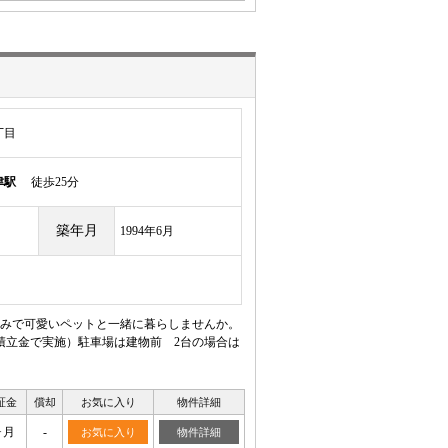
丁目
津駅
徒歩25分
築年月
1994年6月
みで可愛いペットと一緒に暮らしませんか。
積立金で実施）駐車場は建物前 2台の場合は
証金
償却
お気に入り
物件詳細
ヶ月
-
お気に入り
物件詳細