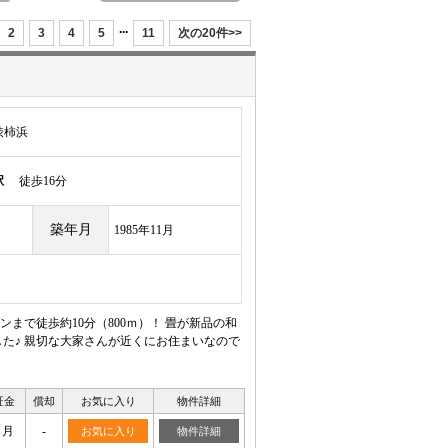
...
2
3
4
5
11
次の20件>>
渋柿浜
駅
徒歩16分
築年月
1985年11月
で徒歩約10分（800ｍ）！ 畳が新品の和
た♪ 親切な大家さんが近くにお住まいなので
証金
償却
お気に入り
物件詳細
ヶ月
-
お気に入り
物件詳細