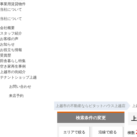
事業用賃貸物件
当社について
当社について
会社概要
スタッフ紹介
お客様の声
お知らせ
お役立ち情報
受賞歴
田舎暮らし特集
空き家再生事例
上越市の街紹介
テナントショップ上越
お問い合わせ
来店予約
上越市の不動産ならピタットハウス上越店
上
検索条件の変更
上
エリアで絞る
沿線で絞る
棟数