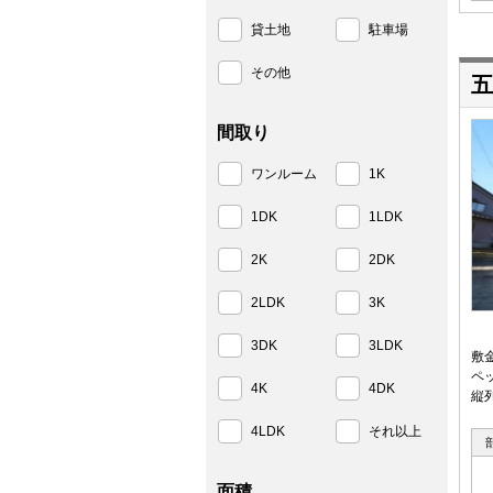
貸土地
駐車場
その他
五
間取り
ワンルーム
1K
1DK
1LDK
2K
2DK
2LDK
3K
3DK
3LDK
敷
ペ
4K
4DK
縦
4LDK
それ以上
面積