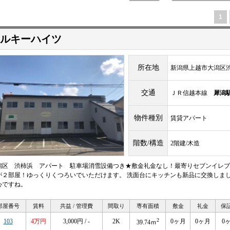
1
ルキーハイツ
所在地
新潟県上越市大潟区
交通
ＪＲ信越本線
犀潟
物件種別
賃貸アパート
階数/構造
2階建/木造
潟区 渋柿浜 アパート 駐車場消雪設備つき★敷金礼金なし！最寄りセブンイレブンま
が２部屋！ゆっくりくつろいでいただけます。 洗面台にキッチンも新品に交換しまし
心ですね。
部屋番号
賃料
共益 / 管理費
間取り
専有面積
敷金
礼金
保
2
103
4万円
3,000円 / -
2K
0ヶ月
0ヶ月
0
39.74ｍ