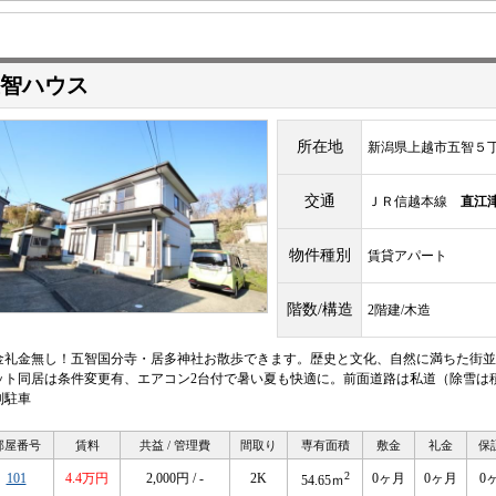
智ハウス
所在地
新潟県上越市五智５
交通
ＪＲ信越本線
直江
物件種別
賃貸アパート
階数/構造
2階建/木造
金礼金無し！五智国分寺・居多神社お散歩できます。歴史と文化、自然に満ちた街並
ット同居は条件変更有、エアコン2台付で暑い夏も快適に。前面道路は私道（除雪は
列駐車
部屋番号
賃料
共益 / 管理費
間取り
専有面積
敷金
礼金
保
2
101
4.4万円
2,000円 / -
2K
0ヶ月
0ヶ月
0
54.65ｍ