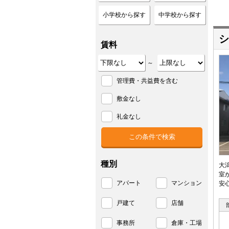
小学校から探す
中学校から探す
シ
賃料
～
管理費・共益費を含む
敷金なし
礼金なし
種別
大
室
アパート
マンション
安
戸建て
店舗
事務所
倉庫・工場