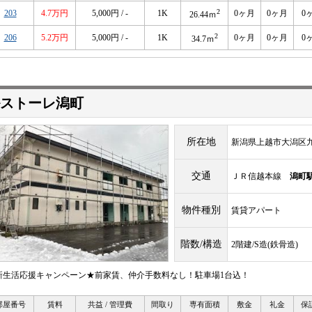
2
203
4.7万円
5,000円 / -
1K
0ヶ月
0ヶ月
0
26.44ｍ
2
206
5.2万円
5,000円 / -
1K
0ヶ月
0ヶ月
0
34.7ｍ
ストーレ潟町
所在地
新潟県上越市大潟区
交通
ＪＲ信越本線
潟町
物件種別
賃貸アパート
階数/構造
2階建/S造(鉄骨造)
新生活応援キャンペーン★前家賃、仲介手数料なし！駐車場1台込！
部屋番号
賃料
共益 / 管理費
間取り
専有面積
敷金
礼金
保