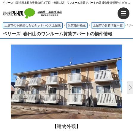
ベリーズ（新潟県上越市春日山町３丁目・春日山駅）ワンルーム賃貸アパートの賃貸物件情報%% | ピタットハウス上越店
上越市の不動産ならピタットハウス上越店
>
賃貸物件検索
>
上越市の賃貸情報一覧
ベリ
ベリーズ
春日山のワンルーム賃貸アパートの物件情報
【建物外観】