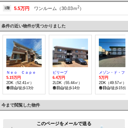
2
1階
5.5万円
ワンルーム（30.03ｍ
）
条件の近い物件が見つかりました
Ｎｅｏ Ｃａｐｅ
ビリーブ
5.15万円
6.4万円
5万円
2DK（52.41㎡）
2LDK（55.44㎡）
2DK（49.57㎡）
春日山
/徒歩13分
春日山
/徒歩14分
春日山
/徒歩15分
今まで閲覧した物件
このページをメールで送る