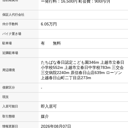
他初期費用
ー発行料：16,500円 町会費：900円/月
保証人代行会社
6.05万円
仲介手数料
バイク置き場
有 無料
駐車場
近隣駐車場
たちばな春日認定こども園346m 上越市立春日
小学校552m 上越市立春日中学校783m 三交会
周辺環境
三交病院2240m 原信春日山店639m ローソン
上越春日山町二丁目店273m
-
借家区分
現況
即入居可
入居可能日
媒介
取引態様
2026年08月07日
情報更新日