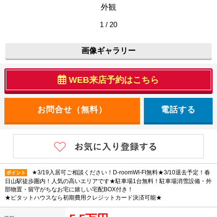
外観
1 / 20
画像ギャラリー
WEB来店予約はこちら
電話する
★3/19入居可ご相談ください！D-roomWI-FI無料★3/10退去予定！春
ポイント
日山駅徒歩圏内！人気の高いエリアです★駐車場1台無料！駐車場消雪設備・外
部物置・留守がちなお宅に嬉しい宅配BOX付き！
★ピタットハウスなら初期費用クレジットカード決済可能★