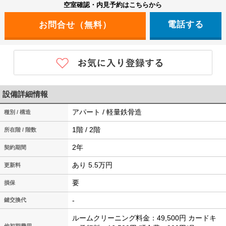
空室確認・内見予約はこちらから
電話する
設備詳細情報
アパート / 軽量鉄骨造
種別 / 構造
1階 / 2階
所在階 / 階数
2年
契約期間
あり 5.5万円
更新料
要
損保
-
鍵交換代
ルームクリーニング料金：49,500円 カードキ