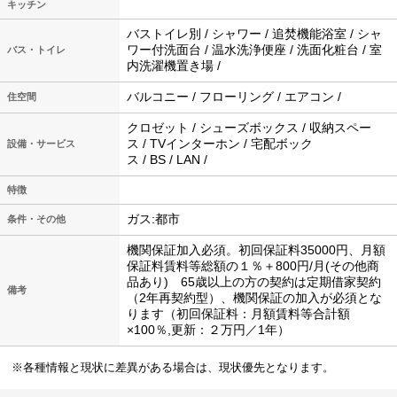
キッチン
バストイレ別 / シャワー / 追焚機能浴室 / シャ
ワー付洗面台 / 温水洗浄便座 / 洗面化粧台 / 室
バス・トイレ
内洗濯機置き場 /
バルコニー / フローリング / エアコン /
住空間
クロゼット / シューズボックス / 収納スペー
ス / TVインターホン / 宅配ボック
設備・サービス
ス / BS / LAN /
特徴
ガス:都市
条件・その他
機関保証加入必須。初回保証料35000円、月額
保証料賃料等総額の１％＋800円/月(その他商
品あり) 65歳以上の方の契約は定期借家契約
備考
（2年再契約型）、機関保証の加入が必須とな
ります（初回保証料：月額賃料等合計額
×100％,更新：２万円／1年）
※各種情報と現状に差異がある場合は、現状優先となります。