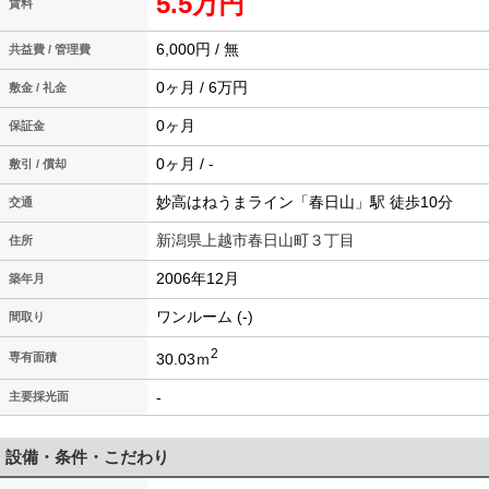
5.5万円
賃料
6,000円 / 無
共益費 / 管理費
0ヶ月 / 6万円
敷金 / 礼金
0ヶ月
保証金
0ヶ月 / -
敷引 / 償却
妙高はねうまライン「春日山」駅 徒歩10分
交通
新潟県上越市春日山町３丁目
住所
2006年12月
築年月
ワンルーム (-)
間取り
2
30.03ｍ
専有面積
-
主要採光面
設備・条件・こだわり