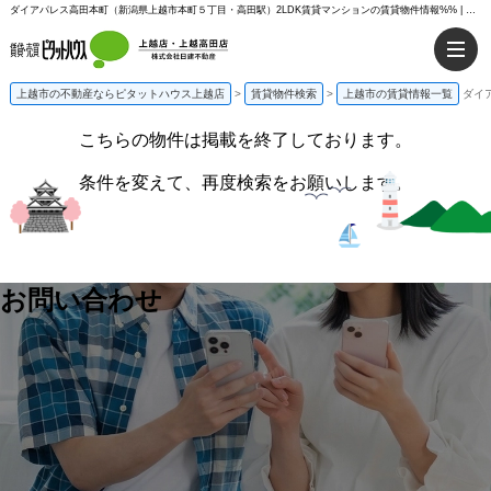
ダイアパレス高田本町（新潟県上越市本町５丁目・高田駅）2LDK賃貸マンションの賃貸物件情報%% | ピタットハウス上越店
上越市の不動産ならピタットハウス上越店
>
賃貸物件検索
>
上越市の賃貸情報一覧
ダイ
こちらの物件は掲載を終了しております。
条件を変えて、再度検索をお願いします。
お問い合わせ