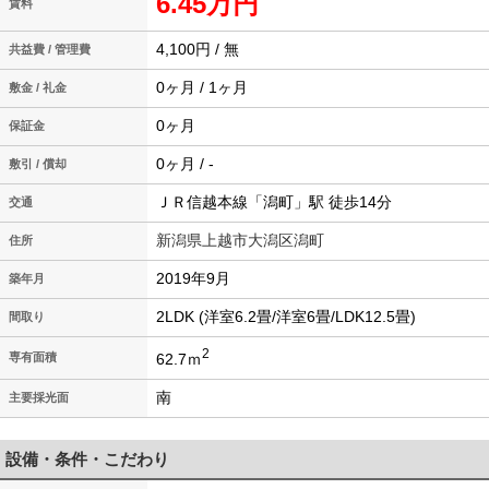
6.45万円
賃料
4,100円 / 無
共益費 / 管理費
0ヶ月 / 1ヶ月
敷金 / 礼金
0ヶ月
保証金
0ヶ月 / -
敷引 / 償却
ＪＲ信越本線「潟町」駅 徒歩14分
交通
新潟県上越市大潟区潟町
住所
2019年9月
築年月
2LDK (洋室6.2畳/洋室6畳/LDK12.5畳)
間取り
2
62.7ｍ
専有面積
南
主要採光面
設備・条件・こだわり