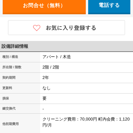
電話する
設備詳細情報
アパート / 木造
種別 / 構造
2階 / 2階
所在階 / 階数
2年
契約期間
なし
更新料
要
損保
-
鍵交換代
クリーニング費用：70,000円 町内会費：1,120
他初期費用
円/月