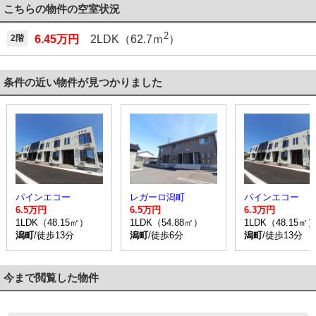
こちらの物件の空室状況
2
2階
6.45万円
2LDK（62.7ｍ
）
条件の近い物件が見つかりました
パインエコー
レガーロ潟町
パインエコー
6.5万円
6.5万円
6.3万円
1LDK（48.15㎡）
1LDK（54.88㎡）
1LDK（48.15㎡
潟町
/徒歩13分
潟町
/徒歩6分
潟町
/徒歩13分
今まで閲覧した物件