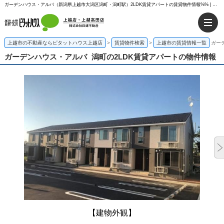
ガーデンハウス・アルバ（新潟県上越市大潟区潟町・潟町駅）2LDK賃貸アパートの賃貸物件情報%% | ピタットハウス上越店
上越市の不動産ならピタットハウス上越店
>
賃貸物件検索
>
上越市の賃貸情報一覧
ガー
ガーデンハウス・アルバ
潟町の2LDK賃貸アパートの物件情報
【建物外観】