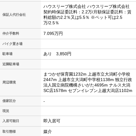
ハウスリーブ株式会社 ハウスリーブ株式会社
契約時保証委託料：2.2万/月額保証委託料：賃
保証人代行会社
料総額の2.2％又は5.5％ ※ペット可は2.5
万/2.5％
7.095万円
仲介手数料
バイク置き場
あり 3,850円
駐車場
近隣駐車場
まつかぜ保育園1232m 上越市立大潟町小学校
2447m 上越市立大潟町中学校1138m 独立行政
周辺環境
法人国立病院機構さいがた4695m ナルス大潟
SC店1578m セブンイレブン上越大潟店1102m
-
借家区分
現況
即入居可
入居可能日
媒介
取引態様