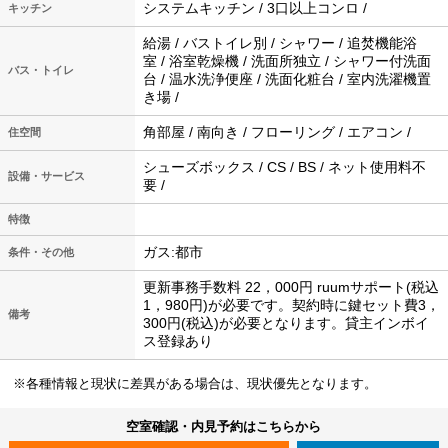
システムキッチン / 3口以上コンロ /
キッチン
給湯 / バストイレ別 / シャワー / 追焚機能浴
室 / 浴室乾燥機 / 洗面所独立 / シャワー付洗面
バス・トイレ
台 / 温水洗浄便座 / 洗面化粧台 / 室内洗濯機置
き場 /
角部屋 / 南向き / フローリング / エアコン /
住空間
シューズボックス / CS / BS / ネット使用料不
設備・サービス
要 /
特徴
ガス:都市
条件・その他
更新事務手数料 22，000円 ruumサポート(税込
1，980円)が必要です。契約時に鍵セット費3，
備考
300円(税込)が必要となります。貸主インボイ
ス登録あり
※各種情報と現状に差異がある場合は、現状優先となります。
空室確認・内見予約はこちらから