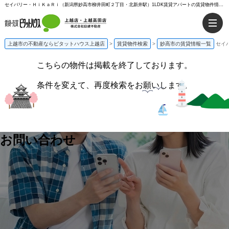
セイバリー・ＨｉＫａＲｉ（新潟県妙高市柳井田町２丁目・北新井駅）1LDK賃貸アパートの賃貸物件情報%% | ピタットハウス上越店
上越市の不動産ならピタットハウス上越店
>
賃貸物件検索
>
妙高市の賃貸情報一覧
セイ
こちらの物件は掲載を終了しております。
条件を変えて、再度検索をお願いします。
お問い合わせ