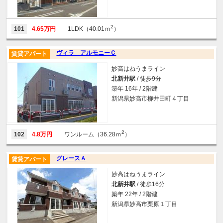
2
101
4.65万円
1LDK（40.01ｍ
）
ヴィラ アルモニーＣ
賃貸アパート
妙高はねうまライン
北新井駅
/ 徒歩9分
築年 16年 / 2階建
新潟県妙高市柳井田町４丁目
2
102
4.8万円
ワンルーム（36.28ｍ
）
グレースＡ
賃貸アパート
妙高はねうまライン
北新井駅
/ 徒歩16分
築年 22年 / 2階建
新潟県妙高市栗原１丁目