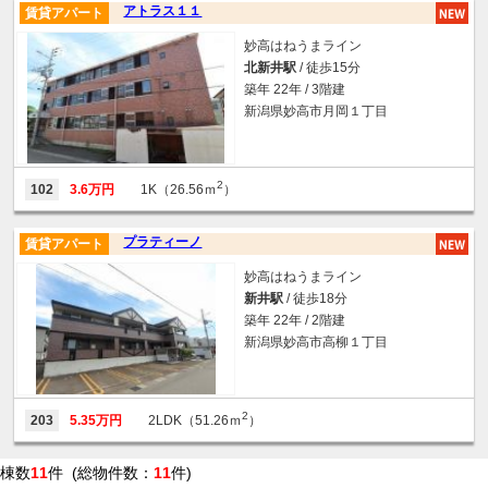
アトラス１１
賃貸アパート
妙高はねうまライン
北新井駅
/ 徒歩15分
築年 22年 / 3階建
新潟県妙高市月岡１丁目
2
102
3.6万円
1K（26.56ｍ
）
プラティーノ
賃貸アパート
妙高はねうまライン
新井駅
/ 徒歩18分
築年 22年 / 2階建
新潟県妙高市高柳１丁目
2
203
5.35万円
2LDK（51.26ｍ
）
棟数
11
件 (総物件数：
11
件)