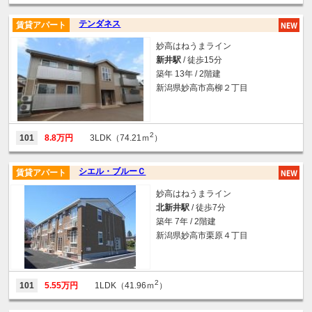
テンダネス
賃貸アパート
妙高はねうまライン
新井駅
/ 徒歩15分
築年 13年 / 2階建
新潟県妙高市高柳２丁目
2
101
8.8万円
3LDK（74.21ｍ
）
シエル・ブルーＣ
賃貸アパート
妙高はねうまライン
北新井駅
/ 徒歩7分
築年 7年 / 2階建
新潟県妙高市栗原４丁目
2
101
5.55万円
1LDK（41.96ｍ
）