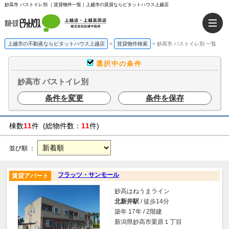
妙高市 バストイレ別 ｜賃貸物件一覧｜上越市の賃貸ならピタットハウス上越店
上越市の不動産ならピタットハウス上越店
>
賃貸物件検索
>
妙高市 バストイレ別 一覧
選択中の条件
妙高市 バストイレ別
条件を変更
条件を保存
棟数
11
件 (総物件数：
11
件)
並び順 ：
フラッツ・サンモール
賃貸アパート
妙高はねうまライン
北新井駅
/ 徒歩14分
築年 17年 / 2階建
新潟県妙高市栗原１丁目