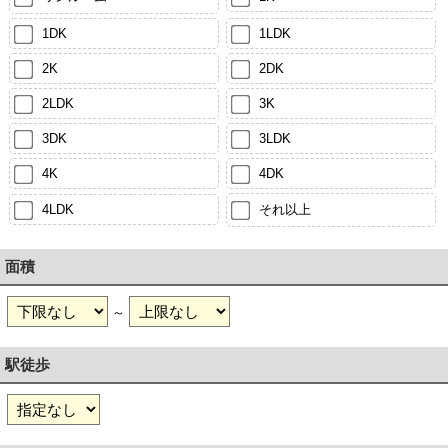
1DK
1LDK
2K
2DK
2LDK
3K
3DK
3LDK
4K
4DK
4LDK
それ以上
面積
～
駅徒歩