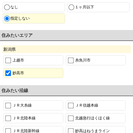
なし
１ヶ月以下
指定しない
住みたいエリア
新潟県
上越市
糸魚川市
妙高市
住みたい沿線
ＪＲ大糸線
ＪＲ信越本線
ＪＲ北陸本線
北越急行ほくほく線
ＪＲ北陸新幹線
妙高はねうまライン