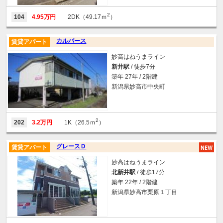
2
104
4.95万円
2DK（49.17ｍ
）
カルバース
賃貸アパート
妙高はねうまライン
新井駅
/ 徒歩7分
築年 27年 / 2階建
新潟県妙高市中央町
2
202
3.2万円
1K（26.5ｍ
）
グレースＤ
賃貸アパート
妙高はねうまライン
北新井駅
/ 徒歩17分
築年 22年 / 2階建
新潟県妙高市栗原１丁目