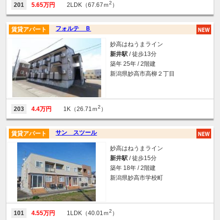
2
201
5.65万円
2LDK（67.67ｍ
）
フォルテ Ｂ
賃貸アパート
妙高はねうまライン
新井駅
/ 徒歩13分
築年 25年 / 2階建
新潟県妙高市高柳２丁目
2
203
4.4万円
1K（26.71ｍ
）
サン スツール
賃貸アパート
妙高はねうまライン
新井駅
/ 徒歩15分
築年 18年 / 2階建
新潟県妙高市学校町
2
101
4.55万円
1LDK（40.01ｍ
）