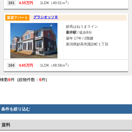
2
101
4.55万円
1LDK（40.01ｍ
）
グラシオッソＢ
賃貸アパート
妙高はねうまライン
新井駅
/ 徒歩8分
築年 17年 / 2階建
新潟県妙高市諏訪町１丁目
2
104
4.65万円
1LDK（48.58ｍ
）
棟数
6
件 (総物件数：
6
件)
条件を絞り込む
賃料