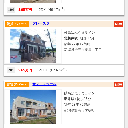
2
104
4.95万円
2DK（49.17ｍ
）
グレースＤ
賃貸アパート
妙高はねうまライン
北新井駅
/ 徒歩17分
築年 22年 / 2階建
新潟県妙高市栗原１丁目
2
201
5.65万円
2LDK（67.67ｍ
）
サン スツール
賃貸アパート
妙高はねうまライン
新井駅
/ 徒歩15分
築年 18年 / 2階建
新潟県妙高市学校町