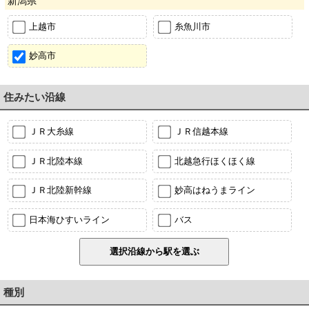
新潟県
上越市
糸魚川市
妙高市
住みたい沿線
ＪＲ大糸線
ＪＲ信越本線
ＪＲ北陸本線
北越急行ほくほく線
ＪＲ北陸新幹線
妙高はねうまライン
日本海ひすいライン
バス
種別