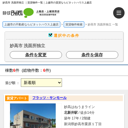
妙高市 洗面所独立 ｜賃貸物件一覧｜上越市の賃貸ならピタットハウス上越店
上越市の不動産ならピタットハウス上越店
>
賃貸物件検索
>
妙高市 洗面所独立 一覧
選択中の条件
妙高市 洗面所独立
条件を変更
条件を保存
棟数
6
件 (総物件数：
6
件)
並び順 ：
フラッツ・サンモール
賃貸アパート
妙高はねうまライン
北新井駅
/ 徒歩14分
築年 17年 / 2階建
新潟県妙高市栗原１丁目