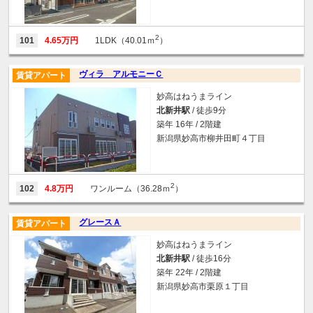
2
101
4.65万円
1LDK（40.01ｍ
）
ヴィラ アルモニーＣ
賃貸アパート
妙高はねうまライン
北新井駅
/ 徒歩9分
築年 16年 / 2階建
新潟県妙高市柳井田町４丁目
2
102
4.8万円
ワンルーム（36.28ｍ
）
グレースＡ
賃貸アパート
妙高はねうまライン
北新井駅
/ 徒歩16分
築年 22年 / 2階建
新潟県妙高市栗原１丁目