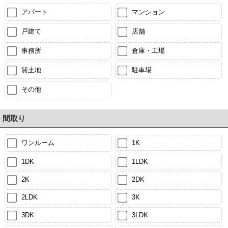
アパート
マンション
戸建て
店舗
事務所
倉庫・工場
貸土地
駐車場
その他
間取り
ワンルーム
1K
1DK
1LDK
2K
2DK
2LDK
3K
3DK
3LDK