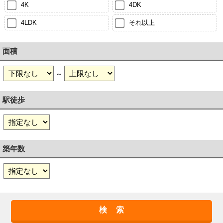
4K
4DK
4LDK
それ以上
面積
～
駅徒歩
築年数