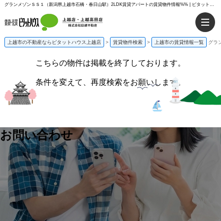
グランメゾンＳＳ１（新潟県上越市石橋・春日山駅）2LDK賃貸アパートの賃貸物件情報%% | ピタットハウス上越店
上越市の不動産ならピタットハウス上越店
>
賃貸物件検索
>
上越市の賃貸情報一覧
グラ
こちらの物件は掲載を終了しております。
条件を変えて、再度検索をお願いします。
お問い合わせ