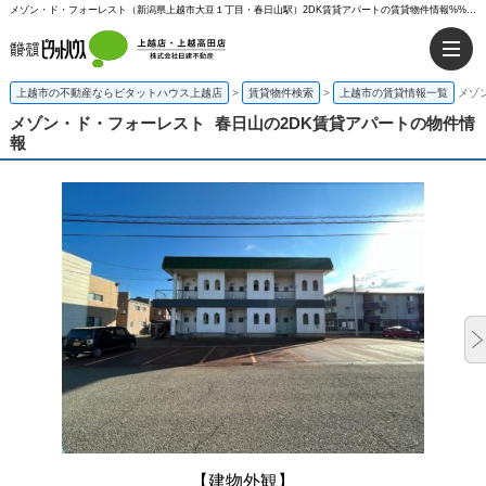
メゾン・ド・フォーレスト（新潟県上越市大豆１丁目・春日山駅）2DK賃貸アパートの賃貸物件情報%% | ピタットハウス上越店
上越市の不動産ならピタットハウス上越店
>
賃貸物件検索
>
上越市の賃貸情報一覧
メゾ
メゾン・ド・フォーレスト
春日山の2DK賃貸アパートの物件情
報
【建物外観】