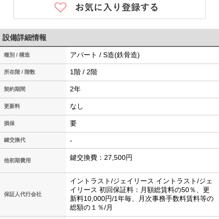
設備詳細情報
アパート / S造(鉄骨造)
種別 / 構造
1階 / 2階
所在階 / 階数
2年
契約期間
なし
更新料
要
損保
-
鍵交換代
鍵交換費：27,500円
他初期費用
イントラスト/ジェイリース イントラスト/ジェ
イリース 初回保証料：月額総賃料の50％、更
保証人代行会社
新料10,000円/1年毎、月次事務手数料賃料等の
総額の１％/月