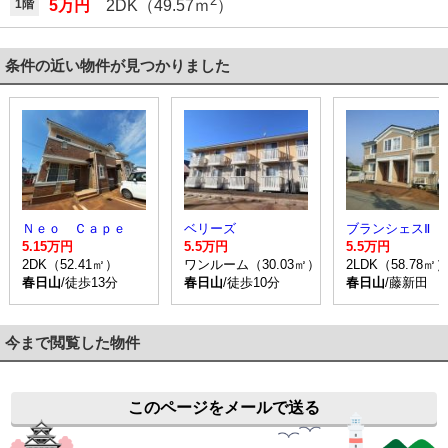
2
1階
5万円
2DK（49.57ｍ
）
条件の近い物件が見つかりました
Ｎｅｏ Ｃａｐｅ
ベリーズ
ブランシェスⅡ
5.15万円
5.5万円
5.5万円
2DK（52.41㎡）
ワンルーム（30.03㎡）
2LDK（58.78㎡
春日山
/徒歩13分
春日山
/徒歩10分
春日山
/藤新田 
今まで閲覧した物件
このページをメールで送る