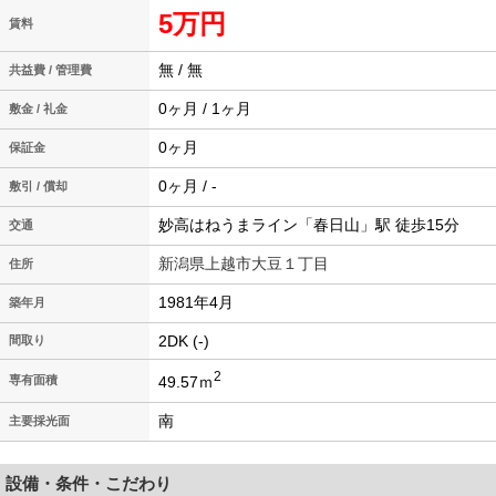
5万円
賃料
無 / 無
共益費 / 管理費
0ヶ月 / 1ヶ月
敷金 / 礼金
0ヶ月
保証金
0ヶ月 / -
敷引 / 償却
妙高はねうまライン「春日山」駅 徒歩15分
交通
新潟県上越市大豆１丁目
住所
1981年4月
築年月
2DK (-)
間取り
2
49.57ｍ
専有面積
南
主要採光面
設備・条件・こだわり