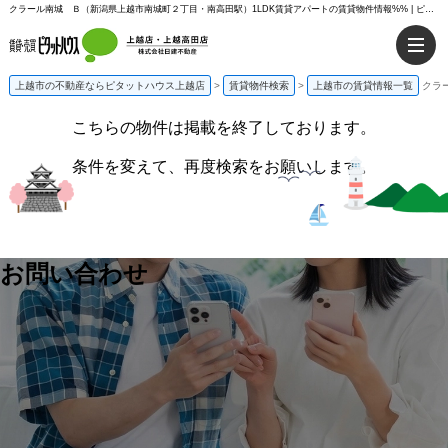
クラール南城 Ｂ（新潟県上越市南城町２丁目・南高田駅）1LDK賃貸アパートの賃貸物件情報%% | ピタットハウス上越店
上越市の不動産ならピタットハウス上越店
>
賃貸物件検索
>
上越市の賃貸情報一覧
クラ
こちらの物件は掲載を終了しております。
条件を変えて、再度検索をお願いします。
お問い合わせ