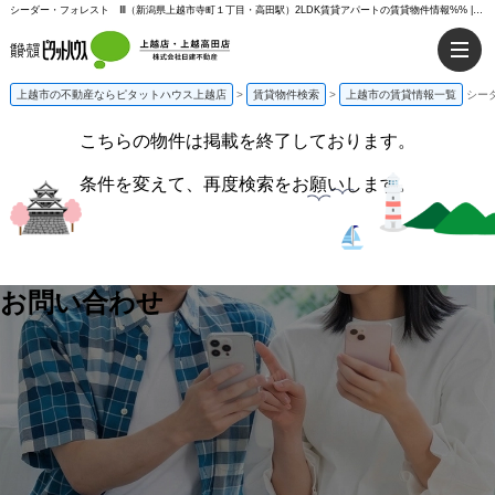
シーダー・フォレスト Ⅲ（新潟県上越市寺町１丁目・高田駅）2LDK賃貸アパートの賃貸物件情報%% | ピタットハウス上越店
上越市の不動産ならピタットハウス上越店
>
賃貸物件検索
>
上越市の賃貸情報一覧
シー
こちらの物件は掲載を終了しております。
条件を変えて、再度検索をお願いします。
お問い合わせ