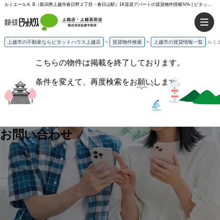
ルミエールＫ B（新潟県上越市春日野２丁目・春日山駅）1K賃貸アパートの賃貸物件情報%% | ピタットハウス上越店
上越市の不動産ならピタットハウス上越店
>
賃貸物件検索
>
上越市の賃貸情報一覧
ルミ
こちらの物件は掲載を終了しております。
条件を変えて、再度検索をお願いします。
お問い合わせ