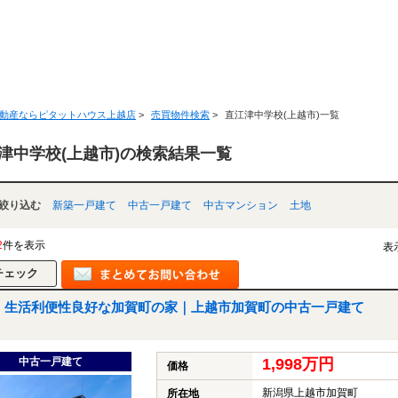
動産ならピタットハウス上越店
>
売買物件検索
>
直江津中学校(上越市)一覧
津中学校(上越市)の検索結果一覧
絞り込む
新築一戸建て
中古一戸建て
中古マンション
土地
2
件を表示
表
生活利便性良好な加賀町の家｜上越市加賀町の中古一戸建て
中古一戸建て
1,998万円
価格
新潟県上越市加賀町
所在地