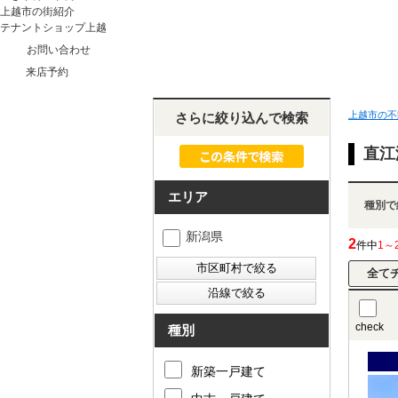
上越市の街紹介
テナントショップ上越
お問い合わせ
来店予約
上越市の不
さらに絞り込んで検索
直江
エリア
種別で
新潟県
2
件中
1～
check
種別
新築一戸建て