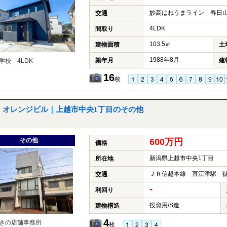
妙高はねうまライン 春日山
交通
4LDK
間取り
103.5㎡
建物面積
土
1988年8月
築年月
建
学校 4LDK
16
枚
オレンジビル｜上越市中央1丁目のその他
その他
600万円
価格
新潟県上越市中央1丁目
所在地
ＪＲ信越本線 直江津駅 徒
交通
-
利回り
投資用/S造
建物構造
4
きの店舗事務所
枚