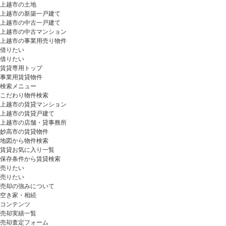
上越市の土地
上越市の新築一戸建て
上越市の中古一戸建て
上越市の中古マンション
上越市の事業用売り物件
借りたい
借りたい
賃貸専用トップ
事業用賃貸物件
検索メニュー
こだわり物件検索
上越市の賃貸マンション
上越市の賃貸戸建て
上越市の店舗・貸事務所
妙高市の賃貸物件
地図から物件検索
賃貸お気に入り一覧
保存条件から賃貸検索
売りたい
売りたい
売却の強みについて
空き家・相続
コンテンツ
売却実績一覧
売却査定フォーム