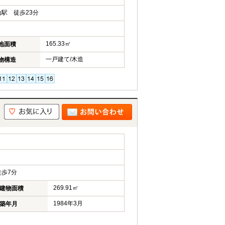
駅 徒歩23分
165.33㎡
地面積
一戸建て/木造
物構造
歩7分
269.91㎡
建物面積
1984年3月
築年月