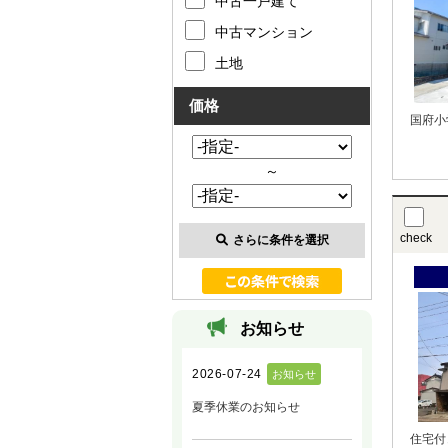
中古一戸建て
中古マンション
土地
価格
国府小
～
check
さらに条件を選択
お知らせ
住宅付