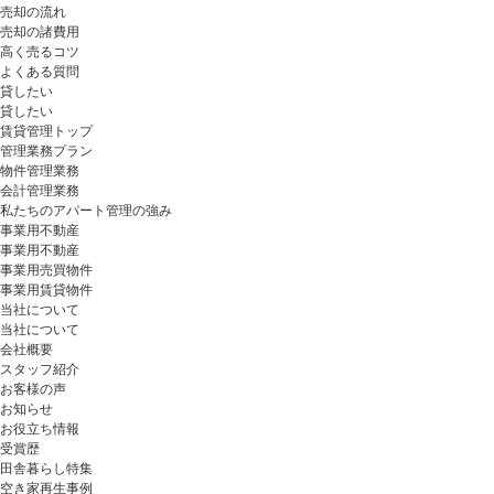
売却の流れ
売却の諸費用
高く売るコツ
よくある質問
貸したい
貸したい
賃貸管理トップ
管理業務プラン
物件管理業務
会計管理業務
私たちのアパート管理の強み
事業用不動産
事業用不動産
事業用売買物件
事業用賃貸物件
当社について
当社について
会社概要
スタッフ紹介
お客様の声
お知らせ
お役立ち情報
受賞歴
田舎暮らし特集
空き家再生事例