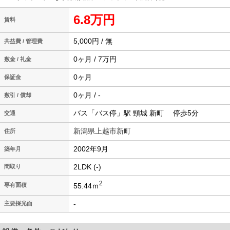
6.8万円
賃料
5,000円 / 無
共益費 / 管理費
0ヶ月 / 7万円
敷金 / 礼金
0ヶ月
保証金
0ヶ月 / -
敷引 / 償却
バス「バス停」駅 頸城 新町 停歩5分
交通
新潟県上越市新町
住所
2002年9月
築年月
2LDK (-)
間取り
2
55.44ｍ
専有面積
-
主要採光面