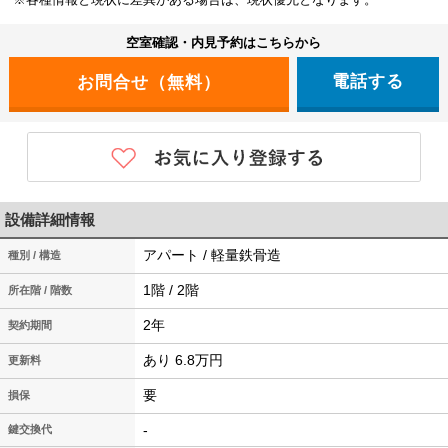
空室確認・内見予約はこちらから
電話する
設備詳細情報
アパート / 軽量鉄骨造
種別 / 構造
1階 / 2階
所在階 / 階数
2年
契約期間
あり 6.8万円
更新料
要
損保
-
鍵交換代