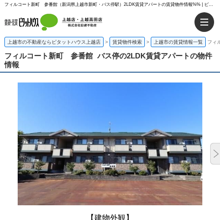
フィルコート新町 参番館（新潟県上越市新町・バス停駅）2LDK賃貸アパートの賃貸物件情報%% | ピタットハウス上越店
上越市の不動産ならピタットハウス上越店
>
賃貸物件検索
>
上越市の賃貸情報一覧
フィ
フィルコート新町 参番館
バス停の2LDK賃貸アパートの物件
情報
【建物外観】