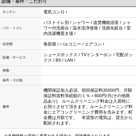
設備・条件・こだわり
電気コンロ /
キッチン
バストイレ別 / シャワー / 追焚機能浴室 / シャ
ワー付洗面台 / 温水洗浄便座 / 洗面化粧台 / 室
バス・トイレ
内洗濯機置き場 /
角部屋 / バルコニー / エアコン /
住空間
シューズボックス / TVインターホン / 宅配ボッ
設備・サービス
クス / BS / LAN /
特徴
条件・その他
機関保証加入必須。初回保証料35000円、月額
保証料賃料等総額の１％＋800円/月(その他商
品あり) ルームクリーニング料金は入居時に
お預りさせて頂きます。ルームクリーニング料
備考
金にエアコンクリーニング費用を含みます。町
会費は月額です。 本貸室の電気は、貸主から
配給されます。
※各種情報と現状に差異がある場合は、現状優先となります。