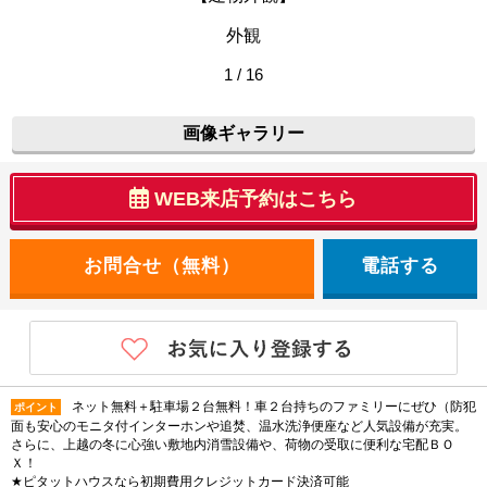
外観
1 / 16
画像ギャラリー
WEB来店予約はこちら
電話する
ネット無料＋駐車場２台無料！車２台持ちのファミリーにぜひ（防犯
ポイント
面も安心のモニタ付インターホンや追焚、温水洗浄便座など人気設備が充実。
さらに、上越の冬に心強い敷地内消雪設備や、荷物の受取に便利な宅配ＢＯ
Ｘ！
★ピタットハウスなら初期費用クレジットカード決済可能