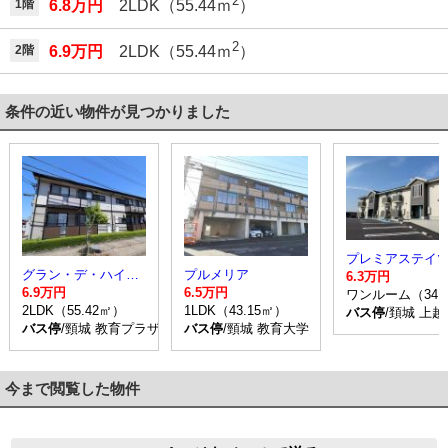
2
1階
6.8万円
2LDK（55.44ｍ
）
2
2階
6.9万円
2LDK（55.44ｍ
）
条件の近い物件が見つかりました
グラン・デ・ハイツ Ｂ
プルメリア
6.3万円
6.9万円
6.5万円
ワンルーム（34.
2LDK（55.42㎡）
1LDK（43.15㎡）
バス停
/頚城 上
バス停
/頸城 教育プラザ前 停歩3分
バス停
/頸城 教育大学 停歩1分
今まで閲覧した物件