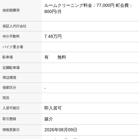
ルームクリーニング料金：77,000円 町会費：
他初期費用
800円/月
保証人代行会社
7.48万円
仲介手数料
バイク置き場
有 無料
駐車場
近隣駐車場
周辺環境
-
借家区分
現況
即入居可
入居可能日
媒介
取引態様
2026年08月09日
情報更新日