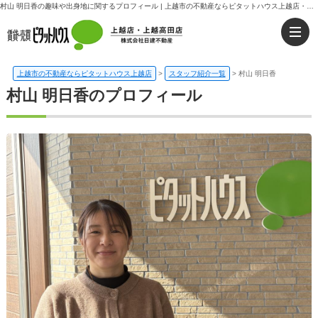
村山 明日香の趣味や出身地に関するプロフィール | 上越市の不動産ならピタットハウス上越店・上越高田店｜日建不動産
上越市の不動産ならピタットハウス上越店
>
スタッフ紹介一覧
>
村山 明日香
村山 明日香のプロフィール