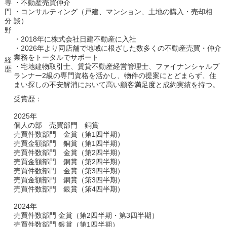
専
・不動産売買仲介
門
・コンサルティング（戸建、マンション、土地の購入・売却相
分
談）
野
・2018年に株式会社日建不動産に入社
・2026年より同店舗で地域に根ざした数多くの不動産売買・仲介
業務をトータルでサポート
経
・宅地建物取引士、賃貸不動産経営管理士、ファイナンシャルプ
歴
ランナー2級の専門資格を活かし、物件の提案にとどまらず、住
まい探しの不安解消において高い顧客満足度と成約実績を持つ。
受賞歴：
2025年
個人の部 売買部門 銅賞
売買件数部門 金賞（第1四半期）
売買金額部門 銅賞（第1四半期）
売買件数部門 金賞（第2四半期）
売買金額部門 銅賞（第2四半期）
売買件数部門 金賞（第3四半期）
売買金額部門 銅賞（第3四半期）
売買件数部門 銀賞（第4四半期）
2024年
売買件数部門 金賞（第2四半期・第3四半期）
売買件数部門 銀賞（第1四半期）