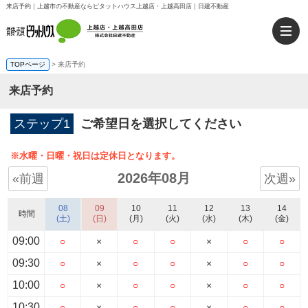
来店予約｜上越市の不動産ならピタットハウス上越店・上越高田店｜日建不動産
TOPページ
> 来店予約
来店予約
ステップ1
ご希望日を選択してください
※水曜・日曜・祝日は定休日となります。
2026年08月
«前週
次週»
08
09
10
11
12
13
14
時間
(土)
(日)
(月)
(火)
(水)
(木)
(金)
09:00
○
×
○
○
×
○
○
09:30
○
×
○
○
×
○
○
10:00
○
×
○
○
×
○
○
10:30
○
×
○
○
×
○
○