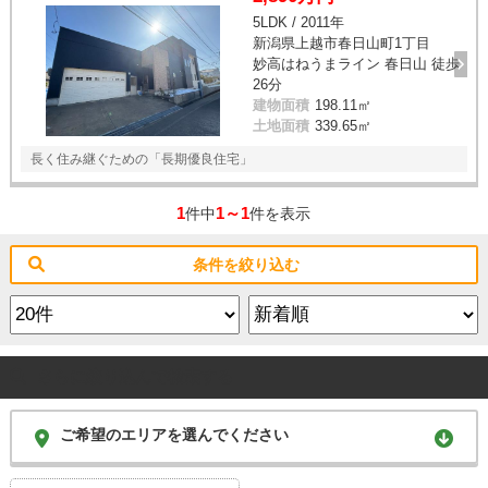
5LDK / 2011年
新潟県上越市春日山町1丁目
妙高はねうまライン 春日山 徒歩
26分
建物面積
198.11㎡
土地面積
339.65㎡
長く住み継ぐための「長期優良住宅」
1
1～1
件中
件を表示
条件を絞り込む
さらに絞り込んで検索する
ご希望のエリアを選んでください