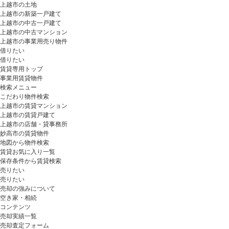
上越市の土地
上越市の新築一戸建て
上越市の中古一戸建て
上越市の中古マンション
上越市の事業用売り物件
借りたい
借りたい
賃貸専用トップ
事業用賃貸物件
検索メニュー
こだわり物件検索
上越市の賃貸マンション
上越市の賃貸戸建て
上越市の店舗・貸事務所
妙高市の賃貸物件
地図から物件検索
賃貸お気に入り一覧
保存条件から賃貸検索
売りたい
売りたい
売却の強みについて
空き家・相続
コンテンツ
売却実績一覧
売却査定フォーム