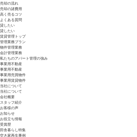
売却の流れ
売却の諸費用
高く売るコツ
よくある質問
貸したい
貸したい
賃貸管理トップ
管理業務プラン
物件管理業務
会計管理業務
私たちのアパート管理の強み
事業用不動産
事業用不動産
事業用売買物件
事業用賃貸物件
当社について
当社について
会社概要
スタッフ紹介
お客様の声
お知らせ
お役立ち情報
受賞歴
田舎暮らし特集
空き家再生事例