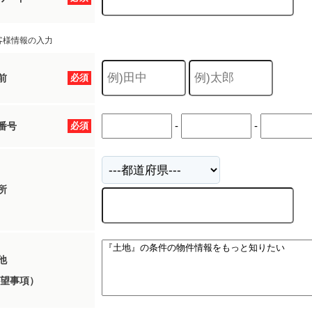
客様情報の入力
前
必須
-
-
番号
必須
所
他
望事項）