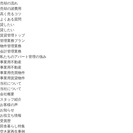
売却の流れ
売却の諸費用
高く売るコツ
よくある質問
貸したい
貸したい
賃貸管理トップ
管理業務プラン
物件管理業務
会計管理業務
私たちのアパート管理の強み
事業用不動産
事業用不動産
事業用売買物件
事業用賃貸物件
当社について
当社について
会社概要
スタッフ紹介
お客様の声
お知らせ
お役立ち情報
受賞歴
田舎暮らし特集
空き家再生事例