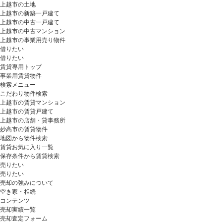
上越市の土地
上越市の新築一戸建て
上越市の中古一戸建て
上越市の中古マンション
上越市の事業用売り物件
借りたい
借りたい
賃貸専用トップ
事業用賃貸物件
検索メニュー
こだわり物件検索
上越市の賃貸マンション
上越市の賃貸戸建て
上越市の店舗・貸事務所
妙高市の賃貸物件
地図から物件検索
賃貸お気に入り一覧
保存条件から賃貸検索
売りたい
売りたい
売却の強みについて
空き家・相続
コンテンツ
売却実績一覧
売却査定フォーム