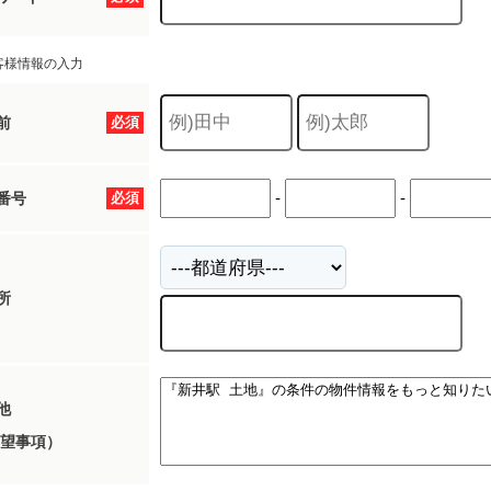
客様情報の入力
前
必須
-
-
番号
必須
所
他
望事項）