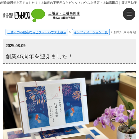
創業45周年を迎えました！ | 上越市の不動産ならピタットハウス上越店・上越高田店｜日建不動産
上越市の不動産ならピタットハウス上越店
>
インフォメーション一覧
>
創業45周年を迎
2025-08-09
創業45周年を迎えました！