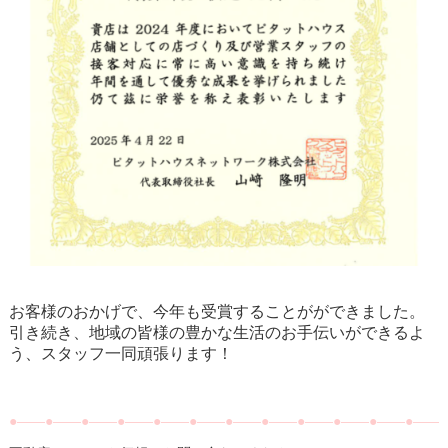
お客様のおかげで、今年も受賞することがができました。
引き続き、地域の皆様の豊かな生活のお手伝いができるよ
う、スタッフ一同頑張ります！
●――●――●――●――●――●――●――●――●――●――●――●――