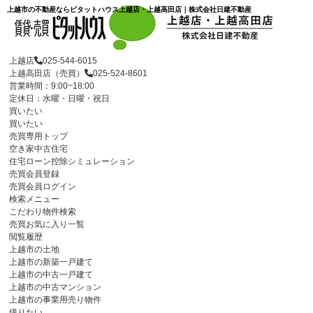
上越市の不動産ならピタットハウス上越店・上越高田店｜株式会社日建不動産
上越店
025-544-6015
上越高田店（売買）
025-524-8601
営業時間：9:00~18:00
定休日：水曜・日曜・祝日
買いたい
買いたい
売買専用トップ
空き家中古住宅
住宅ローン控除シミュレーション
売買会員登録
売買会員ログイン
検索メニュー
こだわり物件検索
売買お気に入り一覧
閲覧履歴
上越市の土地
上越市の新築一戸建て
上越市の中古一戸建て
上越市の中古マンション
上越市の事業用売り物件
借りたい