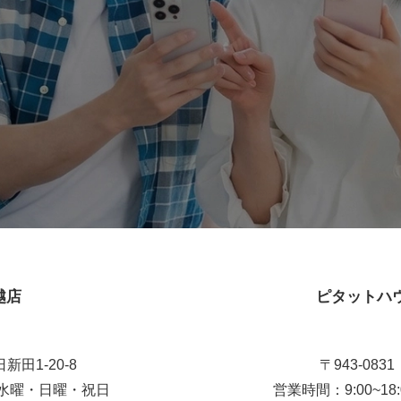
越店
ピタットハ
新田1-20-8
〒943-08
日：水曜・日曜・祝日
営業時間：9:00~