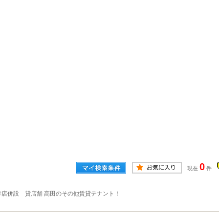
0
現在
件
幸店併設 貸店舗 高田のその他賃貸テナント！