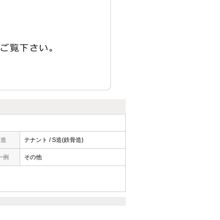
構造
テナント / S造(鉄骨造)
一例
その他