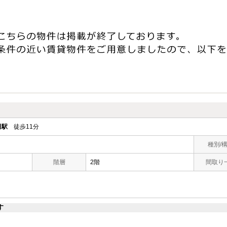
田駅
徒歩11分
種別/
階層
2階
間取り
す