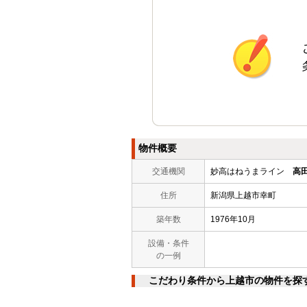
物件概要
交通機関
妙高はねうまライン
高
住所
新潟県上越市幸町
築年数
1976年10月
設備・条件
の一例
こだわり条件から上越市の物件を探