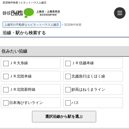
賃貸物件検索 | ピタットハウス上越店
上越市の不動産ならピタットハウス上越店
>
賃貸物件検索
沿線・駅から検索する
住みたい沿線
ＪＲ大糸線
ＪＲ信越本線
ＪＲ北陸本線
北越急行ほくほく線
ＪＲ北陸新幹線
妙高はねうまライン
日本海ひすいライン
バス