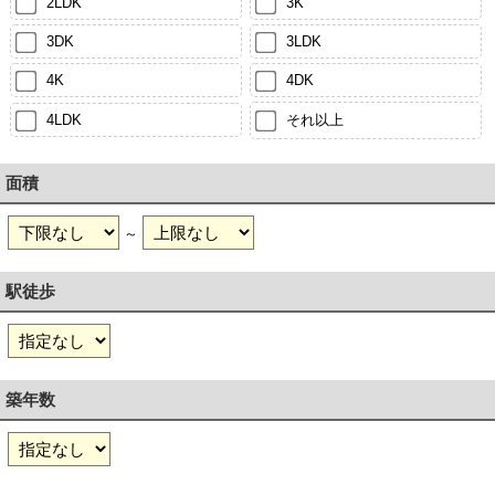
2LDK
3K
3DK
3LDK
4K
4DK
4LDK
それ以上
面積
～
駅徒歩
築年数