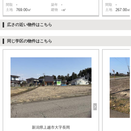
-
-
-
間取
築年
間取
土地
769.00㎡
建物
-㎡
土地
267.00㎡
広さの近い物件はこちら
同じ学区の物件はこちら
新潟県上越市大字長岡