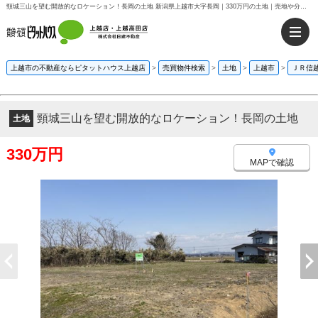
頸城三山を望む開放的なロケーション！長岡の土地 新潟県上越市大字長岡｜330万円の土地｜売地や分譲地情報｜ピタットハウス上越店・上越高田店
上越市の不動産ならピタットハウス上越店
>
売買物件検索
>
土地
>
上越市
>
ＪＲ信
頸城三山を望む開放的なロケーション！長岡の土地
土地
330万円
MAPで確認