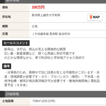
基本情報
330万円
価格
新潟県上越市大字長岡
所在地
MAP
種類
土地
交通
ＪＲ信越本線 黒井駅 徒歩92分
セールスコメント
妙高山、火打山、焼山が見える開放的な眺望
広い庭・家庭菜園など、様々な用途に対応可能です
のどかな環境ながら、車で約10分と市街地アクセス良好◎
備考
・分筆前のため、面積や寸法に誤差が生じる可能性がございます・水
道：現地調査が必要です・ガス：プロパンガス（個別）・下水道：合
併浄化槽・都市計画法第29条許可が必要です・敷地内南西角に電柱設
置予定（９月末）
詳細情報
土地面積
728m² (220.22坪)