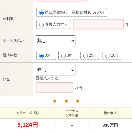
第四北越銀行 変動金利 (0.875％)
年利率
直接入力する
％
ボーナス払い
返済年数
35年
30年
25年
20年
直接入力する
頭金
万円
ボーナス
毎月のご返済額
物件価格
(×年2回)
9,124円
－
330万円