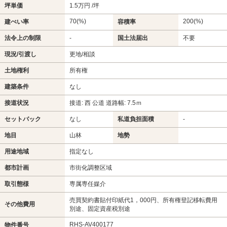
坪単価
1.5万円 /坪
70(%)
200(%)
建ぺい率
容積率
法令上の制限
-
国土法届出
不要
現況/引渡し
更地/相談
土地権利
所有権
建築条件
なし
接道状況
接道: 西 公道 道路幅: 7.5ｍ
セットバック
なし
私道負担面積
-
地目
山林
地勢
用途地域
指定なし
都市計画
市街化調整区域
取引態様
専属専任媒介
売買契約書貼付印紙代1，000円、所有権登記移転費用
その他費用
別途、固定資産税別途
RHS-AV400177
物件番号