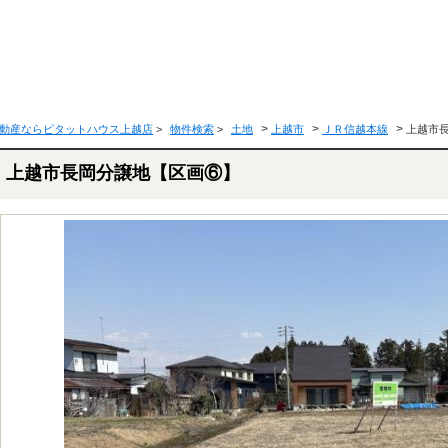
>
>
>
動産ならピタットハウス上越店
>
物件検索
>
土地
上越市
ＪＲ信越本線
上越市
上越市長岡分譲地【区画⑥】