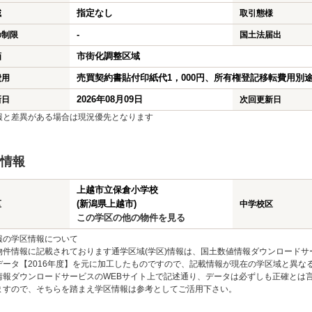
指定なし
域
取引態様
-
の制限
国土法届出
市街化調整区域
画
売買契約書貼付印紙代1，000円、所有権登記移転費用別
費用
2026年08月09日
新日
次回更新日
報と差異がある場合は現況優先となります
情報
上越市立保倉小学校
(新潟県上越市)
区
中学校区
この学区の他の物件を見る
報の学区情報について
物件情報に記載されております通学区域(学区)情報は、国土数値情報ダウンロードサ
データ【2016年度】を元に加工したものですので、記載情報が現在の学区域と異な
情報ダウンロードサービスのWEBサイト上で記述通り、データは必ずしも正確とは言
ますので、そちらを踏まえ学区情報は参考としてご活用下さい。