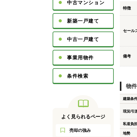
中古マンション
特徴
新築一戸建て
セール
中古一戸建て
備考
事業用物件
条件検索
物件
建築条
現況/引
よく見られるページ
私道負
売却の強み
地勢