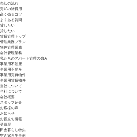
売却の流れ
売却の諸費用
高く売るコツ
よくある質問
貸したい
貸したい
賃貸管理トップ
管理業務プラン
物件管理業務
会計管理業務
私たちのアパート管理の強み
事業用不動産
事業用不動産
事業用売買物件
事業用賃貸物件
当社について
当社について
会社概要
スタッフ紹介
お客様の声
お知らせ
お役立ち情報
受賞歴
田舎暮らし特集
空き家再生事例