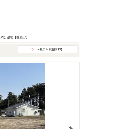
長岡分譲地【区画⑥】