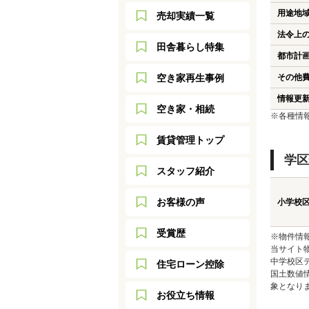
用途地
売却実績一覧
法令上
田舎暮らし特集
都市計
空き家再生事例
その他
情報更
空き家・相続
※各種情
賃貸管理トップ
学区
スタッフ紹介
お客様の声
小学校
受賞歴
※物件情
当サイト
中学校区
住宅ローン控除
国土数値
象となり
お役立ち情報