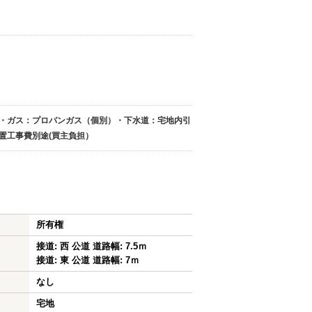
・ガス：プロパンガス（個別）・下水道：宅地内引
工事費別途(買主負担）
所有権
接道: 西 公道 道路幅: 7.5ｍ
接道: 東 公道 道路幅: 7ｍ
なし
宅地