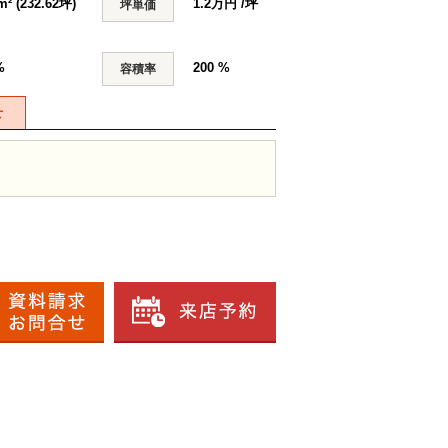
m² (232.62坪)
1.2万円 /坪
坪単価
%
200 %
容積率
せ