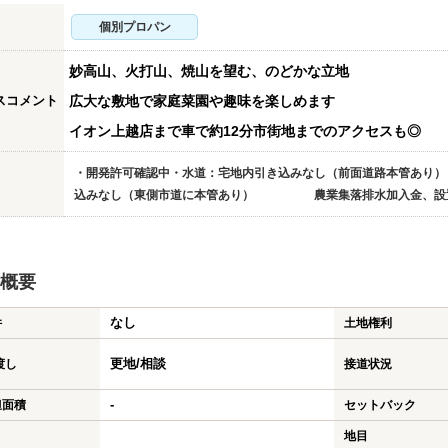
個別プロパン
妙高山、火打山、焼山を望む、のどかな立地
スコメント
広大な敷地で家庭菜園や趣味を楽しめます
イオン上越店まで車で約12分市街地までのアクセスも◎
・開発許可確認中・水道：宅地内引き込みなし（前面道路本管あり）
込みなし（東側市道に本管あり） 農業集落排水加入金、設置
概要
なし
件
土地権利
更地/相談
渡し
接道状況
-
担面積
セットバック
地目