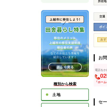
所在地
交通
ポイン
お問
電話をか
02
「ホーム
種別から検索
土地
セー