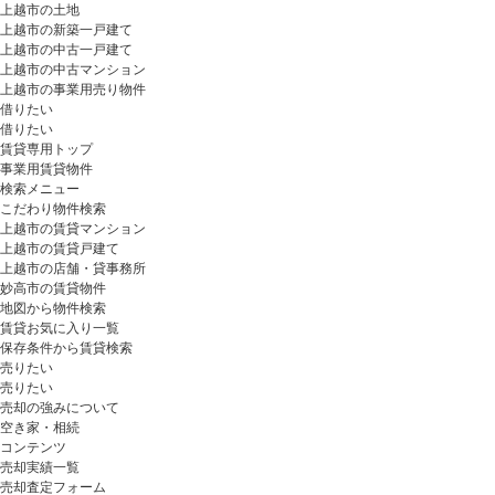
上越市の土地
上越市の新築一戸建て
上越市の中古一戸建て
上越市の中古マンション
上越市の事業用売り物件
借りたい
借りたい
賃貸専用トップ
事業用賃貸物件
検索メニュー
こだわり物件検索
上越市の賃貸マンション
上越市の賃貸戸建て
上越市の店舗・貸事務所
妙高市の賃貸物件
地図から物件検索
賃貸お気に入り一覧
保存条件から賃貸検索
売りたい
売りたい
売却の強みについて
空き家・相続
コンテンツ
売却実績一覧
売却査定フォーム