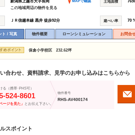
新潟県上越市大字長岡
MAPで確認
769
土地面積
この地域周辺の物件を見る
ＪＲ信越本線
黒井
徒歩92分
70 
建ぺい率
ト / 写真
物件概要
ローンシミュレーション
お問合
保倉小学校区 232.62坪
い合わせ、資料請求、見学のお申し込みはこちらから
ける（携帯･PHS可）
物件番号
5-524-8601
RHS-AV400174
ページを見た」
とお伝え下さい。
ルスポイント