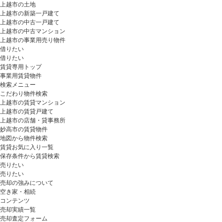
上越市の土地
上越市の新築一戸建て
上越市の中古一戸建て
上越市の中古マンション
上越市の事業用売り物件
借りたい
借りたい
賃貸専用トップ
事業用賃貸物件
検索メニュー
こだわり物件検索
上越市の賃貸マンション
上越市の賃貸戸建て
上越市の店舗・貸事務所
妙高市の賃貸物件
地図から物件検索
賃貸お気に入り一覧
保存条件から賃貸検索
売りたい
売りたい
売却の強みについて
空き家・相続
コンテンツ
売却実績一覧
売却査定フォーム