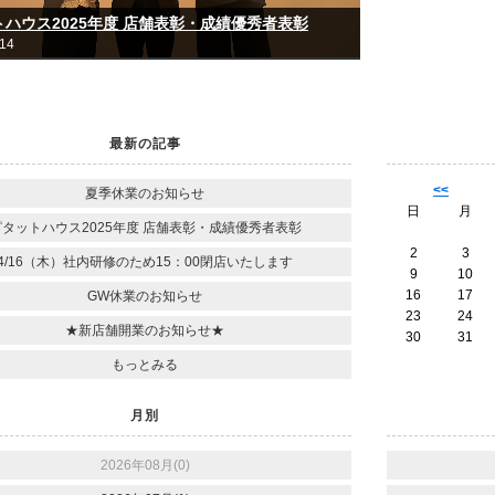
ハウス2025年度 店舗表彰・成績優秀者表彰
-14
最新の記事
<<
夏季休業のお知らせ
日
月
ピタットハウス2025年度 店舗表彰・成績優秀者表彰
2
3
4/16（木）社内研修のため15：00閉店いたします
9
10
16
17
GW休業のお知らせ
23
24
★新店舗開業のお知らせ★
30
31
もっとみる
月別
2026年08月(0)