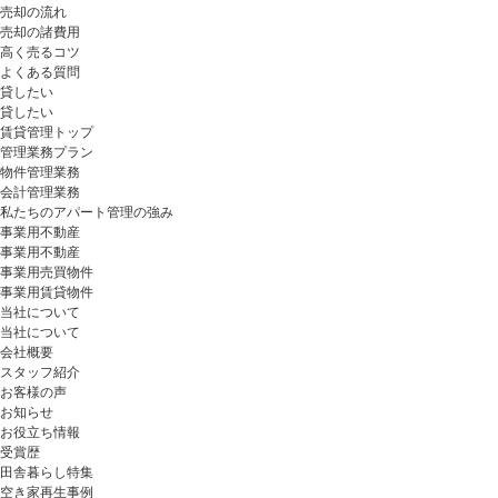
売却の流れ
売却の諸費用
高く売るコツ
よくある質問
貸したい
貸したい
賃貸管理トップ
管理業務プラン
物件管理業務
会計管理業務
私たちのアパート管理の強み
事業用不動産
事業用不動産
事業用売買物件
事業用賃貸物件
当社について
当社について
会社概要
スタッフ紹介
お客様の声
お知らせ
お役立ち情報
受賞歴
田舎暮らし特集
空き家再生事例